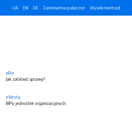
UA
EN
DE
Zamówienia publiczne
Wysoki kontrast
eBoi
Jak załatwić sprawę?
eWrota
BIPy jednostek organizacyjnych.