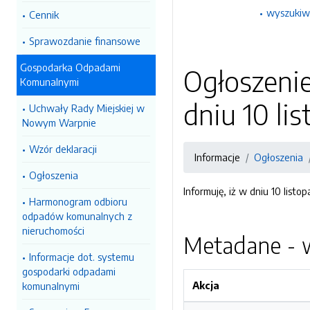
wyszukiw
Cennik
Sprawozdanie finansowe
Gospodarka Odpadami
Ogłoszeni
Komunalnymi
dniu 10 li
Uchwały Rady Miejskiej w
Nowym Warpnie
Wzór deklaracji
Informacje
Ogłoszenia
Ogłoszenia
Informuję, iż w dniu 10 li
Harmonogram odbioru
odpadów komunalnych z
nieruchomości
Metadane - w
Informacje dot. systemu
gospodarki odpadami
Akcja
komunalnymi