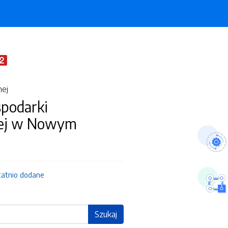
nej
spodarki
ej w Nowym
tatnio dodane
Szukaj