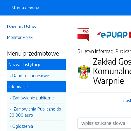
Strona główna
Dziennik Ustaw
Monitor Polski
Biuletyn Informacji Publicz
Menu przedmiotowe
Zakład Go
Nazwa Instytucji
Komunaln
Dane teleadresowe
Warpnie
Informacje
Zamówienie publiczne
os
Zamówienia Publiczne do
30 000 euro
Wyszukiwarka
Ogłoszenia