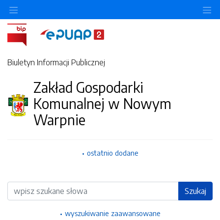
Ukryj/pokaż menu przedmiotowe
Uk
Biuletyn Informacji Publicznej
Zakład Gospodarki
Komunalnej w Nowym
Warpnie
ostatnio dodane
Wyszukiwarka
Szukaj
wyszukiwanie zaawansowane